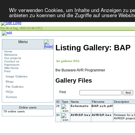
Wir verwenden Cookies, um Inhalte und Anzeigen zu per
anbieten zu koennen und die Zugriffe auf unsere Websit
Thu 06 of Aug, 2026 [13:40 UTC]
Menu
Listing Gallery: BAP
Home
Webstore
Our projects
list galleries
RSS
Contact us
Impressum
Wiki Home
the Busware AVR Programmer
Print
Image Galleries
Gallery Files
Blogs
File Galleries
FAQs
Find
Surveys
ID
Type
Name
Filename
Description
28
Schematic
BAP.sch.pdf
Online users
79 online users
30
AVRISP.hex
AVRISP.hex
Firmware for a
AVRISP project