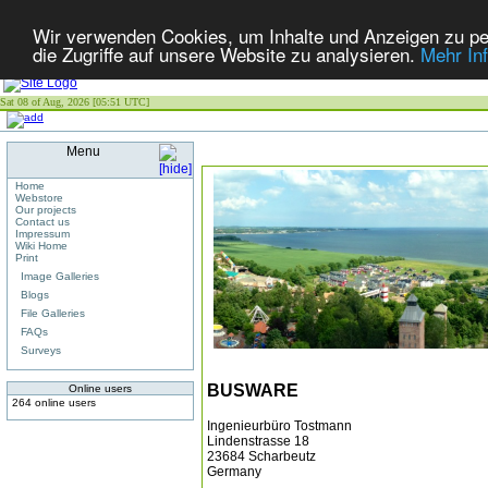
Wir verwenden Cookies, um Inhalte und Anzeigen zu per
die Zugriffe auf unsere Website zu analysieren.
Mehr In
Sat 08 of Aug, 2026 [05:51 UTC]
Menu
Home
Webstore
Our projects
Contact us
Impressum
Wiki Home
Print
Image Galleries
Blogs
File Galleries
FAQs
Surveys
BUSWARE
Online users
264 online users
Ingenieurbüro Tostmann
Lindenstrasse 18
23684 Scharbeutz
Germany