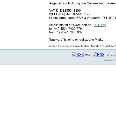
Angaben zur Nutzung von Cookies und Datensc
VAT ID: DE255343306
WEEE-Reg.-Nr. DE54401172
Lizenzierung gemäß § 6.3 VerpackV: ID 11092 
email: info att busware dott de -
PGP key
tel: +49 4524 7439 779
fax: +49 4524 7066 932
"busware" ist eine eingetragene Marke
Created by:
admin
last modification: Monday 27 of July,
Wiki
Blogs
Powered 