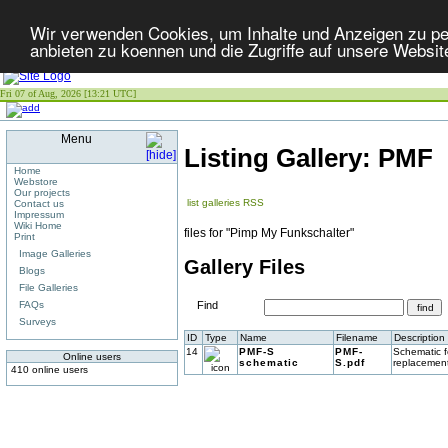
Wir verwenden Cookies, um Inhalte und Anzeigen zu per
anbieten zu koennen und die Zugriffe auf unsere Websit
Fri 07 of Aug, 2026 [13:21 UTC]
Menu
Listing Gallery: PMF
Home
Webstore
Our projects
list galleries
RSS
Contact us
Impressum
Wiki Home
files for "Pimp My Funkschalter"
Print
Image Galleries
Gallery Files
Blogs
File Galleries
FAQs
Find
Surveys
ID
Type
Name
Filename
Description
14
PMF-S
PMF-
Schematic f
Online users
schematic
S.pdf
replacemen
410 online users