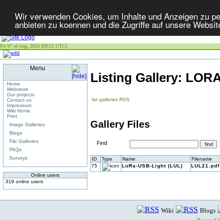
Wir verwenden Cookies, um Inhalte und Anzeigen zu per
anbieten zu koennen und die Zugriffe auf unsere Websit
Fri 07 of Aug, 2026 [09:21 UTC]
Menu
Listing Gallery: LOR
Home
Webstore
Our projects
list galleries
RSS
Contact us
Impressum
Wiki Home
Print
Gallery Files
Image Galleries
Blogs
File Galleries
Find
FAQs
Surveys
ID
Type
Name
Filename
75
LoRa-USB-Light (LUL)
LUL21.pdf
Online users
319 online users
Wiki
Blogs