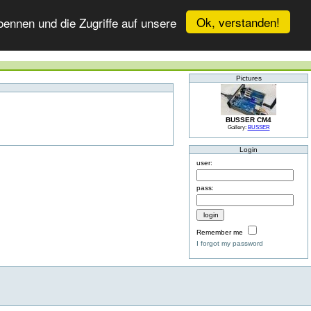
Ok, verstanden!
ennen und die Zugriffe auf unsere
Pictures
BUSSER CM4
Gallery:
BUSSER
Login
user:
pass:
Remember me
I forgot my password