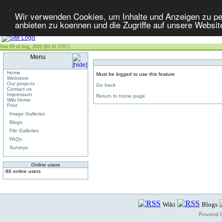
Wir verwenden Cookies, um Inhalte und Anzeigen zu per
anbieten zu koennen und die Zugriffe auf unsere Websit
Sun 09 of Aug, 2026 [05:41 UTC]
Menu
Home
Must be logged to use this feature
Webstore
Our projects
Go back
Contact us
Impressum
Return to home page
Wiki Home
Print
Image Galleries
Blogs
File Galleries
FAQs
Surveys
Online users
88 online users
Wiki
Blogs
Powered 