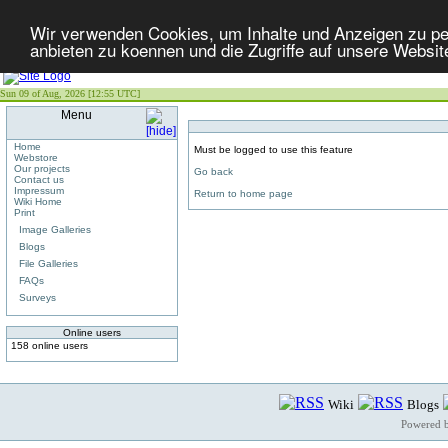
Wir verwenden Cookies, um Inhalte und Anzeigen zu per
anbieten zu koennen und die Zugriffe auf unsere Websit
Sun 09 of Aug, 2026 [12:55 UTC]
Menu
Home
Must be logged to use this feature
Webstore
Our projects
Go back
Contact us
Impressum
Return to home page
Wiki Home
Print
Image Galleries
Blogs
File Galleries
FAQs
Surveys
Online users
158 online users
Wiki
Blogs
Powered 