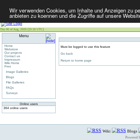
Wir verwenden Cookies, um Inhalte und Anzeigen zu per
anbieten zu koennen und die Zugriffe auf unsere Websit
Thu 06 of Aug, 2026 [19:18 UTC]
Menu
Home
Must be logged to use this feature
Webstore
Our projects
Go back
Contact us
Impressum
Return to home page
Wiki Home
Print
Image Galleries
Blogs
File Galleries
FAQs
Surveys
Online users
364 online users
Wiki
Blogs
Powered 