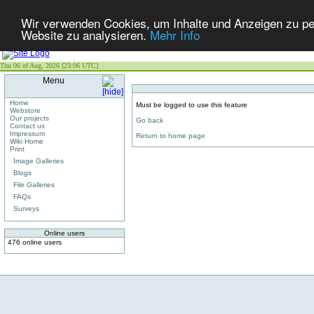
Wir verwenden Cookies, um Inhalte und Anzeigen zu pers
Website zu analysieren.
Mehr Info
Thu 06 of Aug, 2026 [23:06 UTC]
Menu
Home
Must be logged to use this feature
Webstore
Our projects
Go back
Contact us
Impressum
Return to home page
Wiki Home
Print
Image Galleries
Blogs
File Galleries
FAQs
Surveys
Online users
476 online users