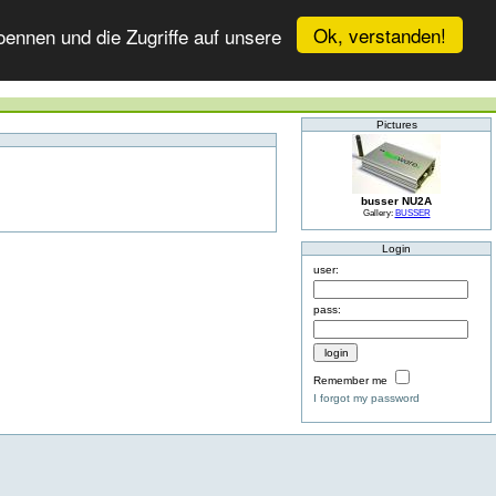
Ok, verstanden!
ennen und die Zugriffe auf unsere
Pictures
busser NU2A
Gallery:
BUSSER
Login
user:
pass:
Remember me
I forgot my password