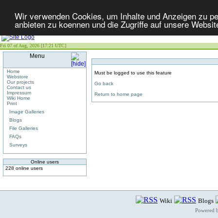
Wir verwenden Cookies, um Inhalte und Anzeigen zu per
anbieten zu koennen und die Zugriffe auf unsere Websit
Fri 07 of Aug, 2026 [17:21 UTC]
Menu
Home
Must be logged to use this feature
Webstore
Our projects
Go back
Contact us
Impressum
Return to home page
Wiki Home
Print
Image Galleries
Blogs
File Galleries
FAQs
Surveys
Online users
228 online users
Wiki
Blogs
Powered 