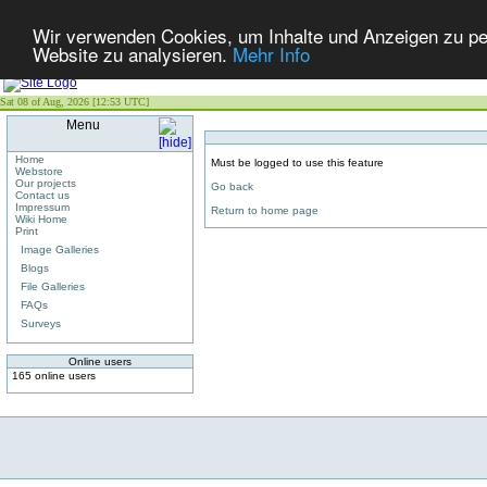
Wir verwenden Cookies, um Inhalte und Anzeigen zu pers
Website zu analysieren.
Mehr Info
Sat 08 of Aug, 2026 [12:53 UTC]
Menu
Home
Must be logged to use this feature
Webstore
Our projects
Go back
Contact us
Impressum
Return to home page
Wiki Home
Print
Image Galleries
Blogs
File Galleries
FAQs
Surveys
Online users
165 online users