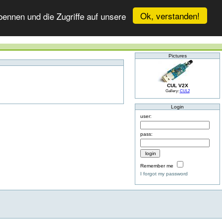
Ok, verstanden!
ennen und die Zugriffe auf unsere
Pictures
CUL V2X
Gallery:
CUL2
Login
user:
pass:
Remember me
I forgot my password