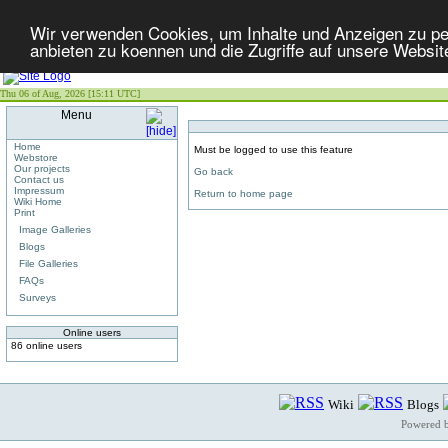
Wir verwenden Cookies, um Inhalte und Anzeigen zu per
anbieten zu koennen und die Zugriffe auf unsere Websit
Thu 06 of Aug, 2026 [15:11 UTC]
Menu
Home
Must be logged to use this feature
Webstore
Our projects
Go back
Contact us
Impressum
Return to home page
Wiki Home
Print
Image Galleries
Blogs
File Galleries
FAQs
Surveys
Online users
86 online users
Wiki
Blogs
Powered 