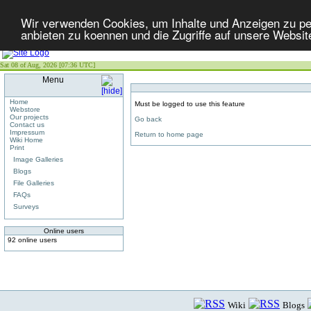
Wir verwenden Cookies, um Inhalte und Anzeigen zu per
anbieten zu koennen und die Zugriffe auf unsere Websit
Sat 08 of Aug, 2026 [07:36 UTC]
Menu
Home
Must be logged to use this feature
Webstore
Our projects
Go back
Contact us
Impressum
Return to home page
Wiki Home
Print
Image Galleries
Blogs
File Galleries
FAQs
Surveys
Online users
92 online users
Wiki
Blogs