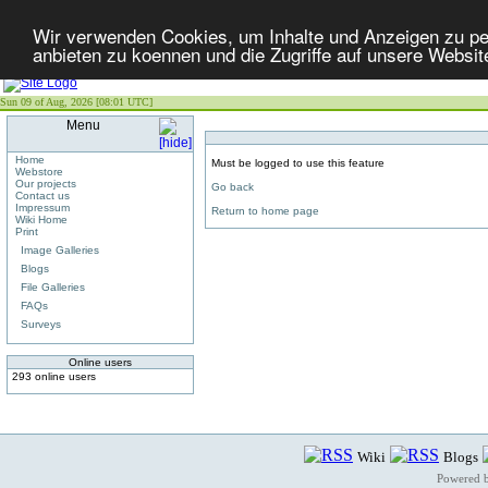
Wir verwenden Cookies, um Inhalte und Anzeigen zu per
anbieten zu koennen und die Zugriffe auf unsere Websit
Sun 09 of Aug, 2026 [08:01 UTC]
Menu
Home
Must be logged to use this feature
Webstore
Our projects
Go back
Contact us
Impressum
Return to home page
Wiki Home
Print
Image Galleries
Blogs
File Galleries
FAQs
Surveys
Online users
293 online users
Wiki
Blogs
Powered 