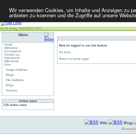
Wir verwenden Cookies, um Inhalte und Anzeigen zu per
anbieten zu koennen und die Zugriffe auf unsere Websit
Sat 08 of Aug, 2026 [04:42 UTC]
Menu
Home
Must be logged to use this feature
Webstore
Our projects
Go back
Contact us
Impressum
Return to home page
Wiki Home
Print
Image Galleries
Blogs
File Galleries
FAQs
Surveys
Online users
229 online users
Wiki
Blogs
Powered 