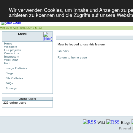
Wir verwenden Cookies, um Inhalte und Anzeigen zu per
anbieten zu koennen und die Zugriffe auf unsere Websit
Wed 05 of Aug, 2026 [22:40 UTC]
Menu
Home
Must be logged to use this feature
Webstore
Our projects
Go back
Contact us
Impressum
Return to home page
Wiki Home
Print
Image Galleries
Blogs
File Galleries
FAQs
Surveys
Online users
225 online users
Wiki
Blogs
Powered 