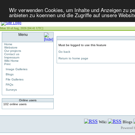
Wir verwenden Cookies, um Inhalte und Anzeigen zu per
anbieten zu koennen und die Zugriffe auf unsere Websit
Mon 10 of Aug, 2026 [04:41 UTC]
Menu
Home
Must be logged to use this feature
Webstore
Our projects
Go back
Contact us
Impressum
Return to home page
Wiki Home
Print
Image Galleries
Blogs
File Galleries
FAQs
Surveys
Online users
102 online users
Wiki
Blogs
Powered 