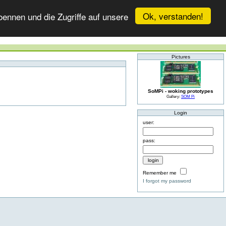
Ok, verstanden!
ennen und die Zugriffe auf unsere
Pictures
SoMPi - woking prototypes
Gallery:
SOM Pi
Login
user:
pass:
Remember me
I forgot my password