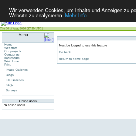
Wir verwenden Cookies, um Inhalte und Anzeigen zu pers
Website zu analysieren.
Mehr Info
Thu 06 of Aug, 2026 [17:39 UTC]
Menu
Home
Must be logged to use this feature
Webstore
Our projects
Go back
Contact us
Impressum
Return to home page
Wiki Home
Print
Image Galleries
Blogs
File Galleries
FAQs
Surveys
Online users
76 online users