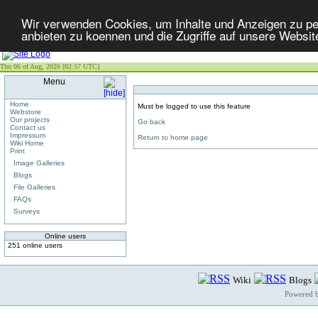
Wir verwenden Cookies, um Inhalte und Anzeigen zu per
anbieten zu koennen und die Zugriffe auf unsere Websit
Thu 06 of Aug, 2026 [02:57 UTC]
Menu
Home
Must be logged to use this feature
Webstore
Our projects
Go back
Contact us
Impressum
Return to home page
Wiki Home
Print
Image Galleries
Blogs
File Galleries
FAQs
Surveys
Online users
251 online users
Wiki
Blogs
Powered 