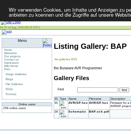
Wir verwenden Cookies, um Inhalte und Anzeigen zu per
anbieten zu koennen und die Zugriffe auf unsere Websit
Fri 07 of Aug, 2026 [06:33 UTC]
Menu
Listing Gallery: BAP
Home
Webstore
Our projects
list galleries
RSS
Contact us
Impressum
Wiki Home
the Busware AVR Programmer
Print
Image Galleries
Gallery Files
Blogs
File Galleries
FAQs
Find
Surveys
ID
Type
Name
Filename
Description
30
AVRISP.hex
AVRISP.hex
Firmware for a
Online users
AVRISP project
259 online users
28
Schematic
BAP.sch.pdf