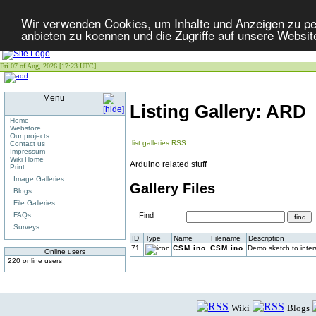
Wir verwenden Cookies, um Inhalte und Anzeigen zu per
anbieten zu koennen und die Zugriffe auf unsere Websit
Fri 07 of Aug, 2026 [17:23 UTC]
Menu
Listing Gallery: ARD
Home
Webstore
Our projects
list galleries
RSS
Contact us
Impressum
Wiki Home
Arduino related stuff
Print
Image Galleries
Gallery Files
Blogs
File Galleries
FAQs
Find
Surveys
ID
Type
Name
Filename
Description
71
CSM.ino
CSM.ino
Demo sketch to inter
Online users
220 online users
Wiki
Blogs