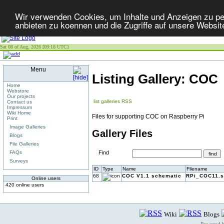
Wir verwenden Cookies, um Inhalte und Anzeigen zu per
anbieten zu koennen und die Zugriffe auf unsere Websit
Sat 08 of Aug, 2026 [09:18 UTC]
Menu
Listing Gallery: COC
Home
Webstore
Our projects
list galleries
RSS
Contact us
Impressum
Wiki Home
Files for supporting COC on Raspberry Pi
Print
Image Galleries
Gallery Files
Blogs
File Galleries
FAQs
Find
Surveys
ID
Type
Name
Filename
68
COC V1.1 schematic
RPi_COC11.s
Online users
420 online users
Wiki
Blogs