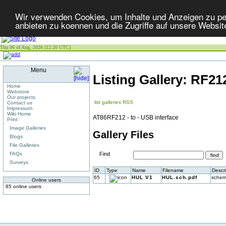
Wir verwenden Cookies, um Inhalte und Anzeigen zu per
anbieten zu koennen und die Zugriffe auf unsere Websit
Thu 06 of Aug, 2026 [12:20 UTC]
Menu
Listing Gallery: RF2
Home
Webstore
Our projects
list galleries
RSS
Contact us
Impressum
Wiki Home
AT86RF212 - to - USB interface
Print
Image Galleries
Gallery Files
Blogs
File Galleries
FAQs
Find
Surveys
ID
Type
Name
Filename
Descri
65
HUL V1
HUL.sch.pdf
schem
Online users
85 online users