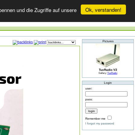
Ok, verstanden!
ennen und die Zugriffe auf unsere
Pictures
TuxRadio V2
Gallery:
TuxRadio
Login
user:
pass:
Remember me
I forgot my password