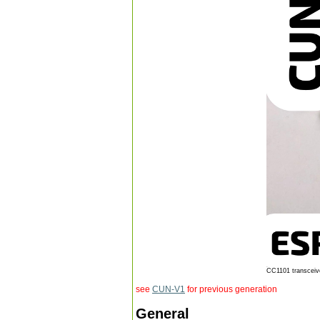
CC1101 transceiv
see
CUN-V1
for previous generation
General