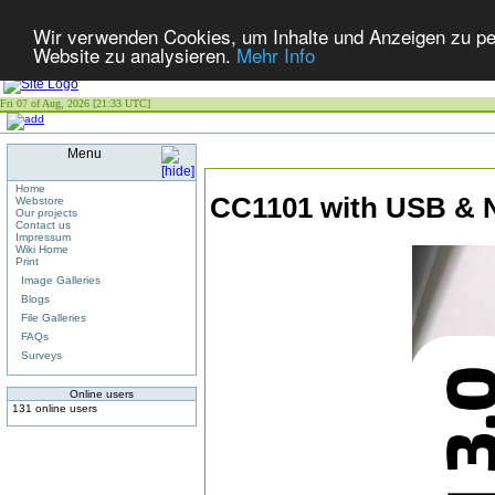
Wir verwenden Cookies, um Inhalte und Anzeigen zu pers
Website zu analysieren.
Mehr Info
Fri 07 of Aug, 2026 [21:33 UTC]
Menu
Home
CC1101 with USB & 
Webstore
Our projects
Contact us
Impressum
Wiki Home
Print
Image Galleries
Blogs
File Galleries
FAQs
Surveys
Online users
131 online users