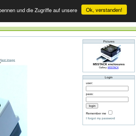
Ok, verstanden!
ennen und die Zugriffe auf unsere
Pictures
M5STACK enclosures
Gallery:
M5STACK
Login
user:
pass:
Remember me
I forgot my password