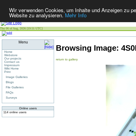
Wir verwenden Cookies, um Inhalte und Anzeigen zu pers
Website zu analysieren.
Mehr Info
Thu 06 of Aug, 2026 [19:51 UTC]
Menu
Browsing Image:
4S0
Home
Webstore
Our projects
return to gallery
Contact us
Impressum
Wiki Home
Print
Image Galleries
Blogs
File Galleries
FAQs
Surveys
Online users
114 online users