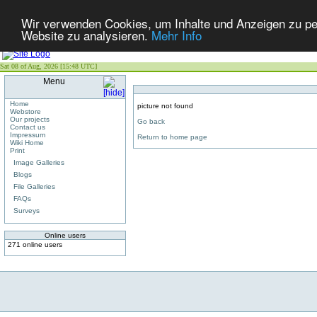
Wir verwenden Cookies, um Inhalte und Anzeigen zu pers
Website zu analysieren.
Mehr Info
Sat 08 of Aug, 2026 [15:48 UTC]
Menu
Home
picture not found
Webstore
Our projects
Go back
Contact us
Impressum
Return to home page
Wiki Home
Print
Image Galleries
Blogs
File Galleries
FAQs
Surveys
Online users
271 online users