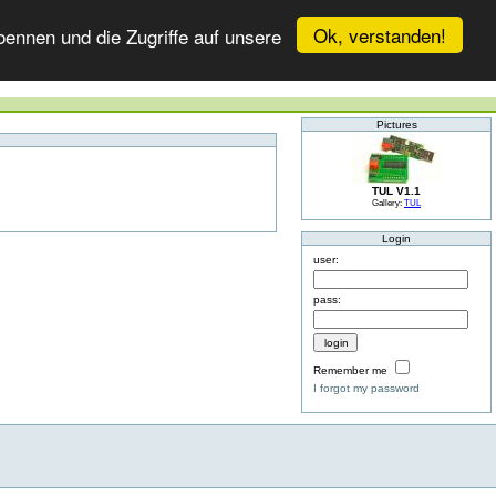
Ok, verstanden!
ennen und die Zugriffe auf unsere
Pictures
TUL V1.1
Gallery:
TUL
Login
user:
pass:
Remember me
I forgot my password