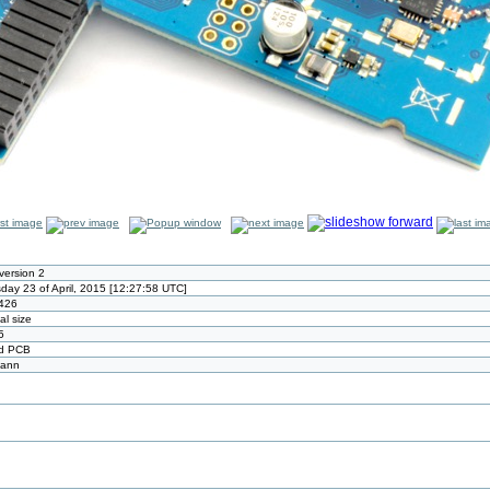
version 2
day 23 of April, 2015 [12:27:58 UTC]
426
al size
5
d PCB
mann