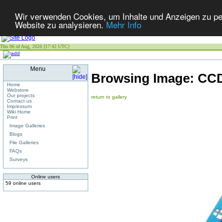
Wir verwenden Cookies, um Inhalte und Anzeigen zu pers
Website zu analysieren.
Mehr Info
Thu 06 of Aug, 2026 [17:42 UTC]
Menu
Browsing Image:
CCD
Home
Webstore
Our projects
return to gallery
Contact us
Impressum
Wiki Home
Print
Image Galleries
Blogs
File Galleries
FAQs
Surveys
Online users
59 online users