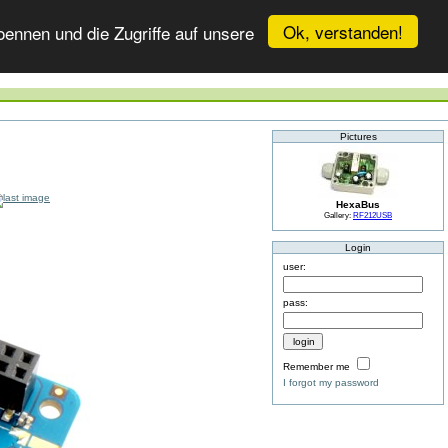
Ok, verstanden!
ennen und die Zugriffe auf unsere
Pictures
HexaBus
Gallery:
RF212USB
Login
user:
pass:
Remember me
I forgot my password