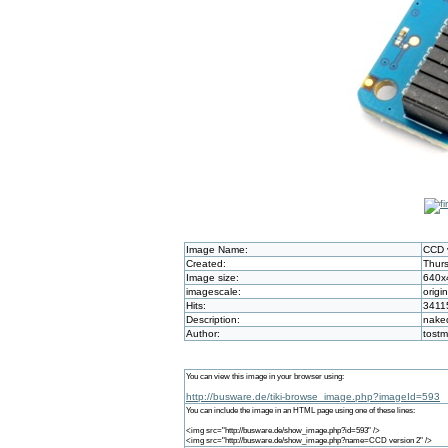
Image Name:
CCD 
Created:
Thurs
Image size:
640x
imagescale:
origin
Hits:
3411
Description:
nake
Author:
tost
You can view this image in your browser using:
http://busware.de/tiki-browse_image.php?imageId=593
You can include the image in an HTML page using one of these lines:
<img src="http://busware.de/show_image.php?id=593" />
<img src="http://busware.de/show_image.php?name=CCD version 2" />