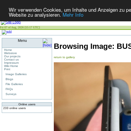
Wir verwenden Cookies, um Inhalte und Anzeigen zu pers
Website zu analysieren.
Mehr Info
Fri 07 of Aug, 2026 [15:17 UTC]
Menu
Browsing Image:
BUS
Home
Webstore
Our projects
return to gallery
Contact us
Impressum
Wiki Home
Print
Image Galleries
Blogs
File Galleries
FAQs
Surveys
Online users
233 online users