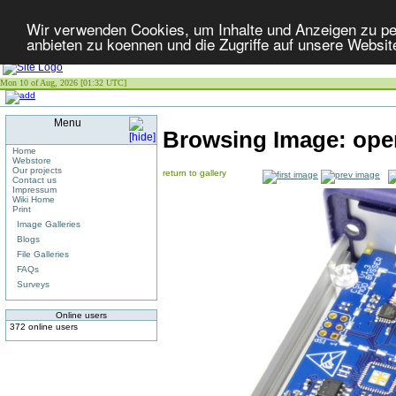
Wir verwenden Cookies, um Inhalte und Anzeigen zu per
anbieten zu koennen und die Zugriffe auf unsere Websit
Mon 10 of Aug, 2026 [01:32 UTC]
Menu
Browsing Image:
ope
Home
Webstore
Our projects
return to gallery
Contact us
Impressum
Wiki Home
Print
Image Galleries
Blogs
File Galleries
FAQs
Surveys
Online users
372 online users