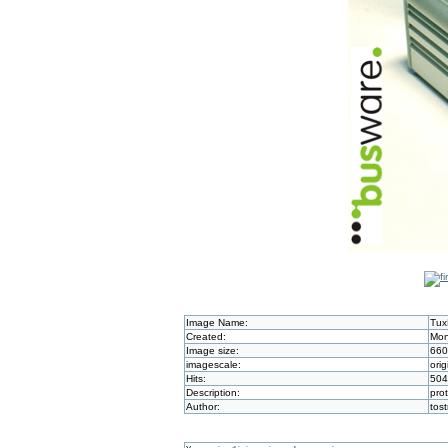
Image Name:
Tux
Created:
Mon
Image size:
660
imagescale:
orig
Hits:
504
Description:
pro
Author:
tos