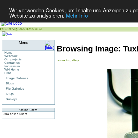
Wir verwenden Cookies, um Inhalte und Anzeigen zu pers
Website zu analysieren.
Mehr Info
Fri 07 of Aug, 2026 [12:36 UTC]
Menu
Browsing Image:
Tux
Home
Webstore
Our projects
return to gallery
Contact us
Impressum
Wiki Home
Print
Image Galleries
Blogs
File Galleries
FAQs
Surveys
Online users
264 online users