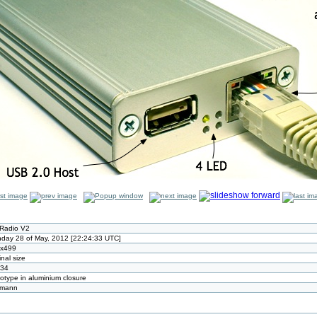
Radio V2
day 28 of May, 2012 [22:24:33 UTC]
x499
inal size
34
totype in aluminium closure
tmann