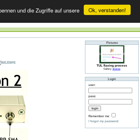
Ok, verstanden!
ennen und die Zugriffe auf unsere
Pictures
TUL flasing process
Gallery:
diverse
Login
user:
pass:
Remember me
I forgot my password