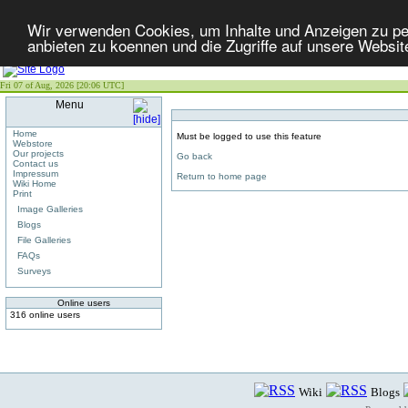
Wir verwenden Cookies, um Inhalte und Anzeigen zu per
anbieten zu koennen und die Zugriffe auf unsere Websit
Fri 07 of Aug, 2026 [20:06 UTC]
Menu
Home
Must be logged to use this feature
Webstore
Our projects
Go back
Contact us
Impressum
Return to home page
Wiki Home
Print
Image Galleries
Blogs
File Galleries
FAQs
Surveys
Online users
316 online users
Wiki
Blogs