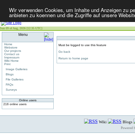
Wir verwenden Cookies, um Inhalte und Anzeigen zu per
anbieten zu koennen und die Zugriffe auf unsere Websit
Sun 09 of Aug, 2026 [12:35 UTC]
Menu
Home
Must be logged to use this feature
Webstore
Our projects
Go back
Contact us
Impressum
Return to home page
Wiki Home
Print
Image Galleries
Blogs
File Galleries
FAQs
Surveys
Online users
216 online users
Wiki
Blogs
Powered 