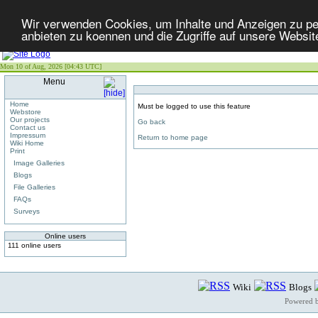
Wir verwenden Cookies, um Inhalte und Anzeigen zu per
anbieten zu koennen und die Zugriffe auf unsere Websit
Mon 10 of Aug, 2026 [04:43 UTC]
Menu
Home
Must be logged to use this feature
Webstore
Our projects
Go back
Contact us
Impressum
Return to home page
Wiki Home
Print
Image Galleries
Blogs
File Galleries
FAQs
Surveys
Online users
111 online users
Wiki
Blogs
Powered 