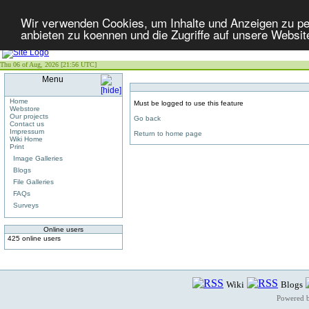
Wir verwenden Cookies, um Inhalte und Anzeigen zu per
anbieten zu koennen und die Zugriffe auf unsere Websit
Thu 06 of Aug, 2026 [21:56 UTC]
Menu
Home
Must be logged to use this feature
Webstore
Our projects
Go back
Contact us
Impressum
Return to home page
Wiki Home
Print
Image Galleries
Blogs
File Galleries
FAQs
Surveys
Online users
425 online users
Wiki
Blogs
Powered 