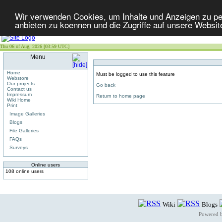
Wir verwenden Cookies, um Inhalte und Anzeigen zu per
anbieten zu koennen und die Zugriffe auf unsere Websit
Thu 06 of Aug, 2026 [03:59 UTC]
Menu
Home
Must be logged to use this feature
Webstore
Our projects
Go back
Contact us
Impressum
Return to home page
Wiki Home
Print
Image Galleries
Blogs
File Galleries
FAQs
Surveys
Online users
108 online users
Wiki
Blogs
Powered 