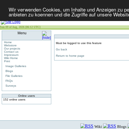
Wir verwenden Cookies, um Inhalte und Anzeigen zu per
anbieten zu koennen und die Zugriffe auf unsere Websit
Sun 09 of Aug, 2026 [06:12 UTC]
Menu
Home
Must be logged to use this feature
Webstore
Our projects
Go back
Contact us
Impressum
Return to home page
Wiki Home
Print
Image Galleries
Blogs
File Galleries
FAQs
Surveys
Online users
152 online users
Wiki
Blogs