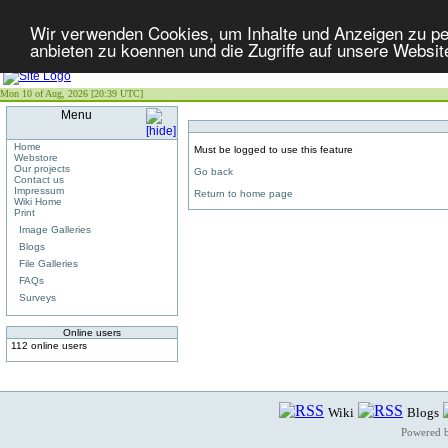
Wir verwenden Cookies, um Inhalte und Anzeigen zu per
anbieten zu koennen und die Zugriffe auf unsere Websit
Mon 10 of Aug, 2026 [20:39 UTC]
Menu
Home
Must be logged to use this feature
Webstore
Our projects
Go back
Contact us
Impressum
Return to home page
Wiki Home
Print
Image Galleries
Blogs
File Galleries
FAQs
Surveys
Online users
112 online users
Wiki
Blogs
Powered 