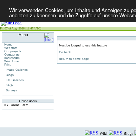
Wir verwenden Cookies, um Inhalte und Anzeigen zu per
anbieten zu koennen und die Zugriffe auf unsere Websit
Fri 07 of Aug, 2026 [11:47 UTC]
Menu
Home
Must be logged to use this feature
Webstore
Our projects
Go back
Contact us
Impressum
Return to home page
Wiki Home
Print
Image Galleries
Blogs
File Galleries
FAQs
Surveys
Online users
1172 online users
Wiki
Blogs