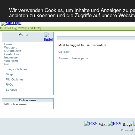
Wir verwenden Cookies, um Inhalte und Anzeigen zu per
anbieten zu koennen und die Zugriffe auf unsere Websit
Fri 07 of Aug, 2026 [17:31 UTC]
Menu
Home
Must be logged to use this feature
Webstore
Our projects
Go back
Contact us
Impressum
Return to home page
Wiki Home
Print
Image Galleries
Blogs
File Galleries
FAQs
Surveys
Online users
140 online users
Wiki
Blogs
Powered 