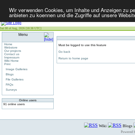
Wir verwenden Cookies, um Inhalte und Anzeigen zu per
anbieten zu koennen und die Zugriffe auf unsere Websit
Sat 08 of Aug, 2026 [18:38 UTC]
Menu
Home
Must be logged to use this feature
Webstore
Our projects
Go back
Contact us
Impressum
Return to home page
Wiki Home
Print
Image Galleries
Blogs
File Galleries
FAQs
Surveys
Online users
91 online users
Wiki
Blogs
Powered 