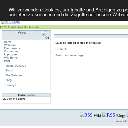
Wir verwenden Cookies, um Inhalte und Anzeigen zu per
anbieten zu koennen und die Zugriffe auf unsere Websit
Fri 07 of Aug, 2026 [14:32 UTC]
Menu
Home
Must be logged to use this feature
Webstore
Our projects
Go back
Contact us
Impressum
Return to home page
Wiki Home
Print
Image Galleries
Blogs
File Galleries
FAQs
Surveys
Online users
232 online users
Wiki
Blogs
Powered 