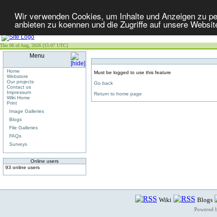
Wir verwenden Cookies, um Inhalte und Anzeigen zu per
anbieten zu koennen und die Zugriffe auf unsere Websit
Thu 06 of Aug, 2026 [15:07 UTC]
Menu
Home
Must be logged to use this feature
Webstore
Our projects
Go back
Contact us
Impressum
Return to home page
Wiki Home
Print
Image Galleries
Blogs
File Galleries
FAQs
Surveys
Online users
93 online users
Wiki
Blogs
Powered 