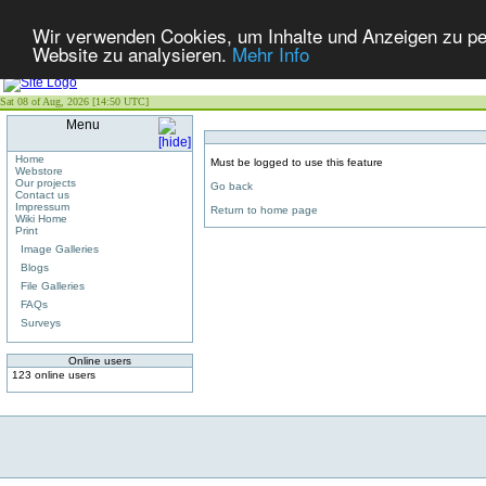
Wir verwenden Cookies, um Inhalte und Anzeigen zu pers
Website zu analysieren.
Mehr Info
Sat 08 of Aug, 2026 [14:50 UTC]
Menu
Home
Must be logged to use this feature
Webstore
Our projects
Go back
Contact us
Impressum
Return to home page
Wiki Home
Print
Image Galleries
Blogs
File Galleries
FAQs
Surveys
Online users
123 online users