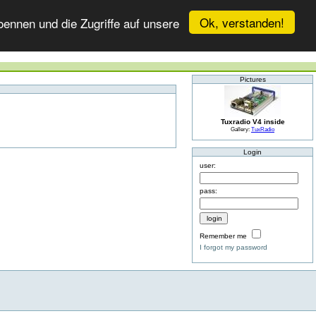
Ok, verstanden!
ennen und die Zugriffe auf unsere
Pictures
Tuxradio V4 inside
Gallery:
TuxRadio
Login
user:
pass:
Remember me
I forgot my password