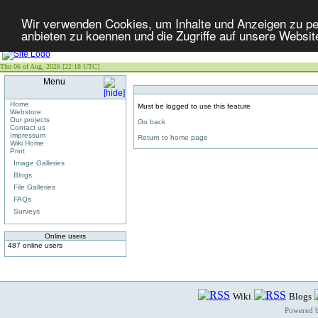
Wir verwenden Cookies, um Inhalte und Anzeigen zu per
anbieten zu koennen und die Zugriffe auf unsere Websit
Thu 06 of Aug, 2026 [22:18 UTC]
Menu
Home
Must be logged to use this feature
Webstore
Our projects
Go back
Contact us
Impressum
Return to home page
Wiki Home
Print
Image Galleries
Blogs
File Galleries
FAQs
Surveys
Online users
487 online users
Wiki
Blogs
Powered 