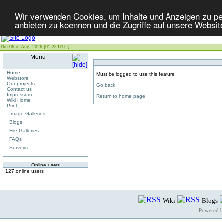
Wir verwenden Cookies, um Inhalte und Anzeigen zu per
anbieten zu koennen und die Zugriffe auf unsere Websit
Thu 06 of Aug, 2026 [01:23 UTC]
Menu
Home
Must be logged to use this feature
Webstore
Our projects
Go back
Contact us
Impressum
Return to home page
Wiki Home
Print
Image Galleries
Blogs
File Galleries
FAQs
Surveys
Online users
127 online users
Wiki
Blogs
Powered 