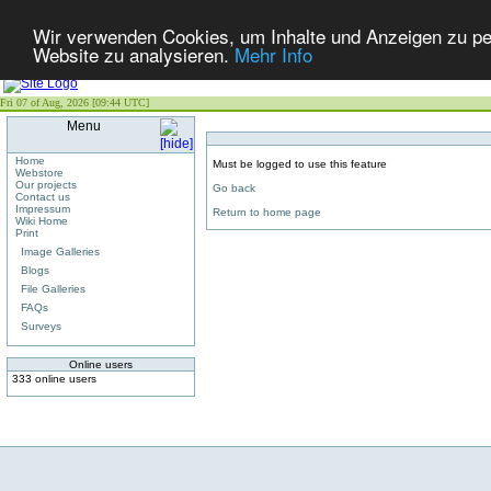
Wir verwenden Cookies, um Inhalte und Anzeigen zu pers
Website zu analysieren.
Mehr Info
Fri 07 of Aug, 2026 [09:44 UTC]
Menu
Home
Must be logged to use this feature
Webstore
Our projects
Go back
Contact us
Impressum
Return to home page
Wiki Home
Print
Image Galleries
Blogs
File Galleries
FAQs
Surveys
Online users
333 online users