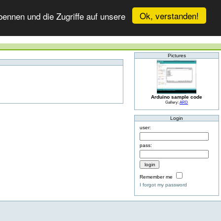
Ok, verstanden!
ennen und die Zugriffe auf unsere
Pictures
Arduino sample code
Gallery:
ARD
Login
user:
pass:
Remember me
I forgot my password