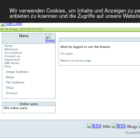
Wir verwenden Cookies, um Inhalte und Anzeigen zu per
anbieten zu koennen und die Zugriffe auf unsere Websit
Sat 08 of Aug, 2026 [03:25 UTC]
Menu
Home
Must be logged to use this feature
Webstore
Our projects
Go back
Contact us
Impressum
Return to home page
Wiki Home
Print
Image Galleries
Blogs
File Galleries
FAQs
Surveys
Online users
354 online users
Wiki
Blogs
Powered 