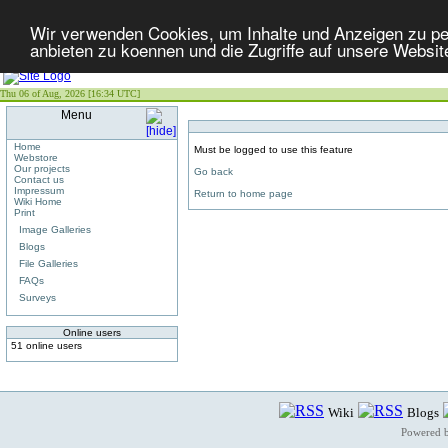
Wir verwenden Cookies, um Inhalte und Anzeigen zu per
anbieten zu koennen und die Zugriffe auf unsere Websit
Thu 06 of Aug, 2026 [16:34 UTC]
Menu
Home
Must be logged to use this feature
Webstore
Our projects
Go back
Contact us
Impressum
Return to home page
Wiki Home
Print
Image Galleries
Blogs
File Galleries
FAQs
Surveys
Online users
51 online users
Wiki
Blogs
Powered 