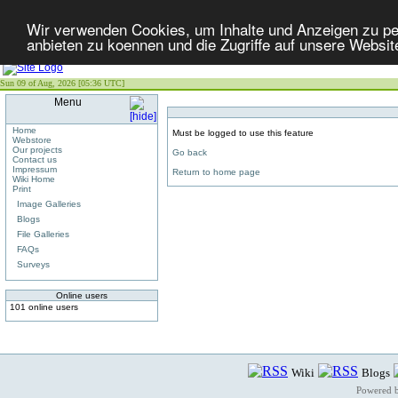
Wir verwenden Cookies, um Inhalte und Anzeigen zu per
anbieten zu koennen und die Zugriffe auf unsere Websit
Sun 09 of Aug, 2026 [05:36 UTC]
Menu
Home
Must be logged to use this feature
Webstore
Our projects
Go back
Contact us
Impressum
Return to home page
Wiki Home
Print
Image Galleries
Blogs
File Galleries
FAQs
Surveys
Online users
101 online users
Wiki
Blogs
Powered 