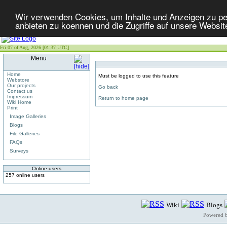
Wir verwenden Cookies, um Inhalte und Anzeigen zu per
anbieten zu koennen und die Zugriffe auf unsere Websit
Fri 07 of Aug, 2026 [01:37 UTC]
Menu
Home
Must be logged to use this feature
Webstore
Our projects
Go back
Contact us
Impressum
Return to home page
Wiki Home
Print
Image Galleries
Blogs
File Galleries
FAQs
Surveys
Online users
257 online users
Wiki
Blogs
Powered 